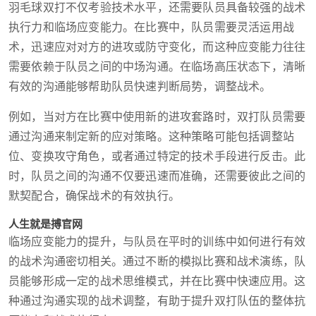
羽毛球双打不仅考验技术水平，还需要队员具备较强的战术
执行力和临场应变能力。在比赛中，队员需要灵活运用战
术，迅速应对对方的进攻或防守变化，而这种应变能力往往
需要依赖于队员之间的中场沟通。在临场高压状态下，清晰
有效的沟通能够帮助队员快速判断局势，调整战术。
例如，当对方在比赛中使用新的进攻套路时，双打队员需要
通过沟通来制定新的应对策略。这种策略可能包括调整站
位、变换攻守角色，或者通过特定的技术手段进行反击。此
时，队员之间的沟通不仅要迅速而准确，还需要彼此之间的
默契配合，确保战术的有效执行。
人生就是搏官网
临场应变能力的提升，与队员在平时的训练中如何进行有效
的战术沟通密切相关。通过不断的模拟比赛和战术演练，队
员能够形成一定的战术思维模式，并在比赛中快速应用。这
种通过沟通实现的战术调整，有助于提升双打队伍的整体抗