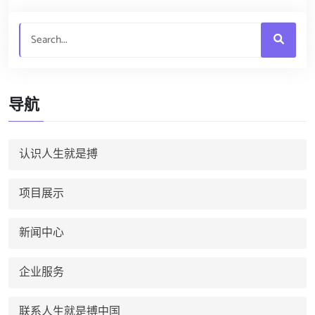
导航
认识人生就是搏
项目展示
新闻中心
企业服务
联系人生就是搏中国