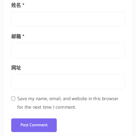
姓名
*
邮箱
*
网址
Save my name, email, and website in this browser
for the next time I comment.