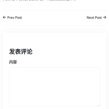
Prev Post
Next Post
发表评论
内容