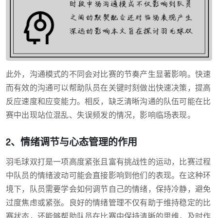
此外，沟通模式的不同会对比赛的节奏产生显著影响。快速
而有效的沟通可以帮助队员在关键时刻做出快速决策，提高
反应速度和应变能力。相反，缺乏清晰沟通的队伍可能在比
赛中出现站位混乱、失误频发的情况，影响临场表现。
2、情绪调节与心态管理的作用
羽毛球双打是一项高度紧张且富有挑战性的运动，比赛过程
中队员的情绪波动可能会直接影响到他们的表现。在这种环
境下，队员需要学会如何调节自己的情绪，保持冷静，避免
过度焦虑或紧张。良好的情绪管理不仅有助于维持稳定的比
赛状态，还能够帮助队员在比赛中保持清晰的思维，及时作