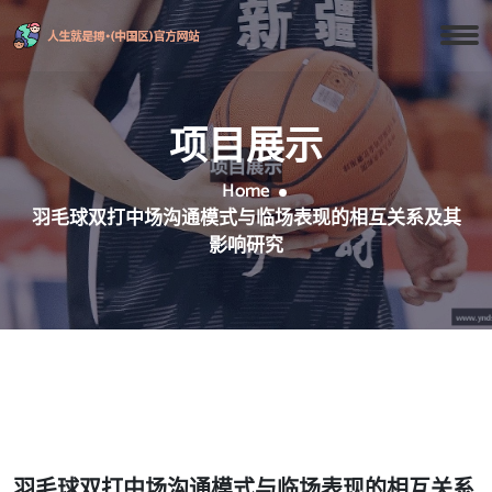
项目展示
Home
羽毛球双打中场沟通模式与临场表现的相互关系及其
影响研究
羽毛球双打中场沟通模式与临场表现的相互关系