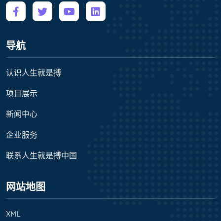
导航
认识人生就是搏
项目展示
新闻中心
企业服务
联系人生就是搏中国
网站地图
XML