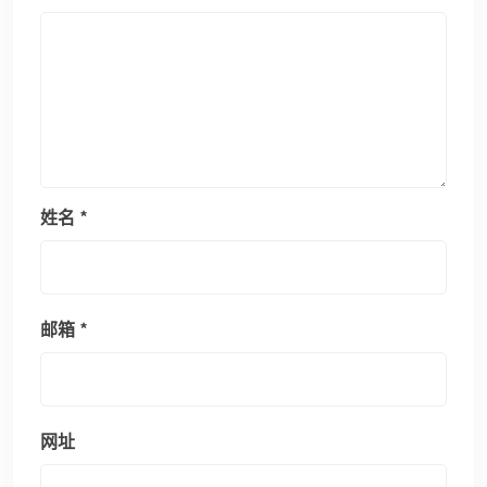
姓名
*
邮箱
*
网址