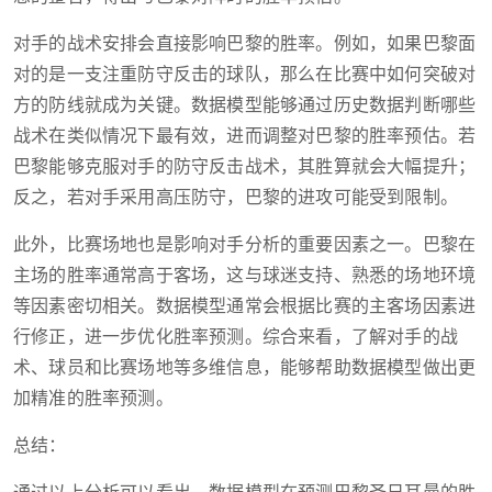
对手的战术安排会直接影响巴黎的胜率。例如，如果巴黎面
对的是一支注重防守反击的球队，那么在比赛中如何突破对
方的防线就成为关键。数据模型能够通过历史数据判断哪些
战术在类似情况下最有效，进而调整对巴黎的胜率预估。若
巴黎能够克服对手的防守反击战术，其胜算就会大幅提升；
反之，若对手采用高压防守，巴黎的进攻可能受到限制。
此外，比赛场地也是影响对手分析的重要因素之一。巴黎在
主场的胜率通常高于客场，这与球迷支持、熟悉的场地环境
等因素密切相关。数据模型通常会根据比赛的主客场因素进
行修正，进一步优化胜率预测。综合来看，了解对手的战
术、球员和比赛场地等多维信息，能够帮助数据模型做出更
加精准的胜率预测。
总结：