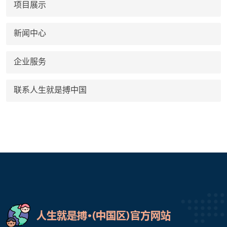
项目展示
新闻中心
企业服务
联系人生就是搏中国