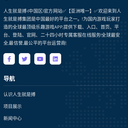
人生就是搏·(中国区)官方网站✅【亚洲唯一】✅欢迎来到人
生就是搏集团是中国最好的平台之一。!为国内游戏玩家打
造的全球最顶级乐趣游戏APP,提供下载、入口、首页、平
台、登陆、官网、二十四小时专属客服在线服务!全球最安
全,最信誉,最公平的平台运营商!
导航
认识人生就是搏
项目展示
新闻中心