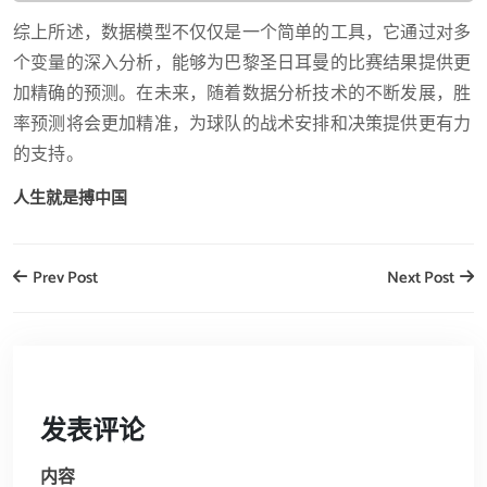
综上所述，数据模型不仅仅是一个简单的工具，它通过对多
个变量的深入分析，能够为巴黎圣日耳曼的比赛结果提供更
加精确的预测。在未来，随着数据分析技术的不断发展，胜
率预测将会更加精准，为球队的战术安排和决策提供更有力
的支持。
人生就是搏中国
Prev Post
Next Post
发表评论
内容