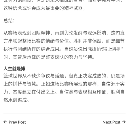
去努力的回馈，也是对未来挑战的宣告。面对更强对手时，
这种信念或许会成为最重要的精神武器。
总结：
从赛场表现到团队精神，再到舆论发酵与深远影响，这句直
言串联起整场比赛的情绪与价值。胜利并非偶然，而是细节
执行与团结协作的综合成果。当球员说出“我们配得上胜利”
时，其背后承载的是整支球队的努力与坚持。
人生就是搏
篮球世界从不缺少争议与话题，但真正决定成败的，仍是场
上的拼搏与智慧。正如这场比赛所展现的那样，自信源于实
力，态度建立在付出之上。当信念与表现相互印证，胜利自
然水到渠成。
Prev Post
Next Post