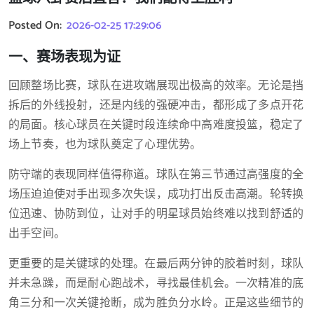
Posted On:
2026-02-25 17:29:06
一、赛场表现为证
回顾整场比赛，球队在进攻端展现出极高的效率。无论是挡
拆后的外线投射，还是内线的强硬冲击，都形成了多点开花
的局面。核心球员在关键时段连续命中高难度投篮，稳定了
场上节奏，也为球队奠定了心理优势。
防守端的表现同样值得称道。球队在第三节通过高强度的全
场压迫迫使对手出现多次失误，成功打出反击高潮。轮转换
位迅速、协防到位，让对手的明星球员始终难以找到舒适的
出手空间。
更重要的是关键球的处理。在最后两分钟的胶着时刻，球队
并未急躁，而是耐心跑战术，寻找最佳机会。一次精准的底
角三分和一次关键抢断，成为胜负分水岭。正是这些细节的