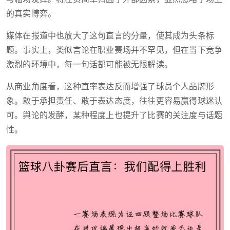
的真实博弈。
媒体在报道中也放大了这句直言的分量，使其成为头条标
题。事实上，类似言论在职业赛场并不罕见，但在当下竞争
激烈的环境中，每一句话都可能被无限解读。
从商业角度看，这种直率表达反而增强了球员个人品牌形
象。敢于承担责任、敢于表达态度，往往更容易赢得球迷认
可。舆论的发酵，某种程度上也提升了比赛的关注度与话题
性。