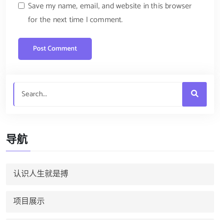
Save my name, email, and website in this browser
for the next time I comment.
导航
认识人生就是搏
项目展示