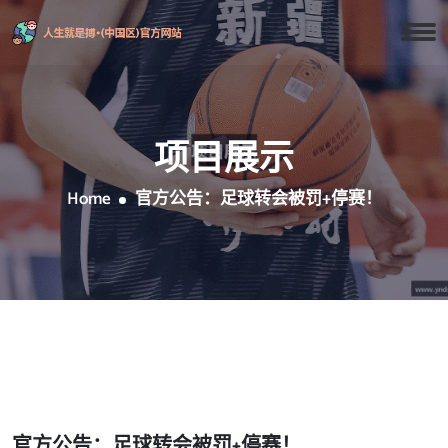
项目展示
Home
官方公告：足球转会被罚+停赛！
官方公告：足球转会被罚+停赛！