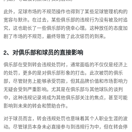
此外，足球市场的不规范操作也得到了某些足球管理机构的
宽容与默许。在过去，某些俱乐部的违规行为没有被及时追
究，这也助长了一些俱乐部的侥幸心理。这种放任的态度加
剧了市场的不规范，最终导致了此次惩罚的到来。
2、对俱乐部和球员的直接影响
俱乐部在受到转会违规处罚时，通常面临的不仅仅是经济上
的处罚，更多的是对俱乐部形象的打击。此次被罚的俱乐
部，尽管财务上能够承受罚款，但其品牌价值和市场影响力
无疑会受到严重影响。尤其是在俱乐部与其他球队的谈判
中，这种违规记录将成为其他俱乐部关注的焦点，甚至可能
影响到未来的转会和赞助合作。
对于球员而言，转会违规处罚也意味着其个人职业生涯的波
动。尽管球员本身未必直接参与到违规行为中，但在转会停