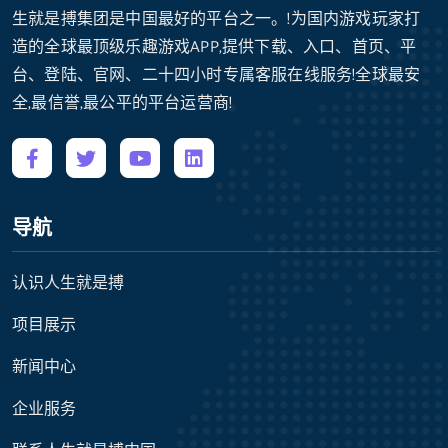
生就是搏集团是中国最好的平台之一。!为国内游戏玩家打
造的全球最顶级乐趣游戏APP,提供下载、入口、首页、平
台、登陆、官网、二十四小时专属客服在线服务!全球最安
全,最信誉,最公平的平台运营商!
导航
认识人生就是搏
项目展示
新闻中心
企业服务