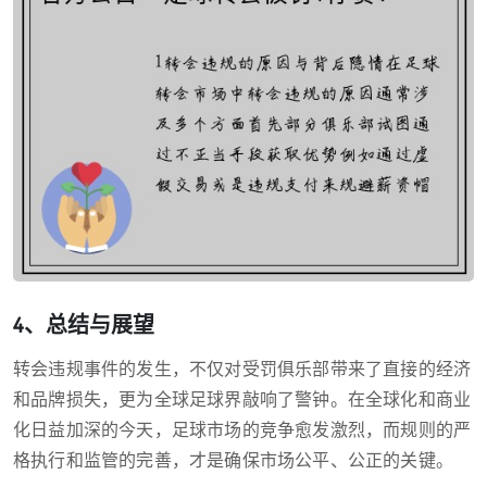
4、总结与展望
转会违规事件的发生，不仅对受罚俱乐部带来了直接的经济
和品牌损失，更为全球足球界敲响了警钟。在全球化和商业
化日益加深的今天，足球市场的竞争愈发激烈，而规则的严
格执行和监管的完善，才是确保市场公平、公正的关键。