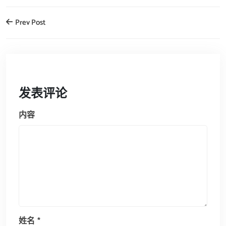
Prev Post
发表评论
内容
姓名
*