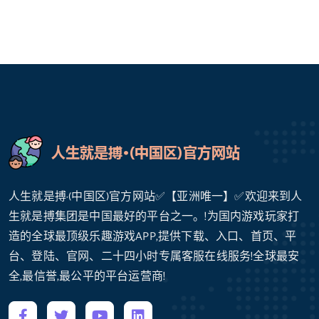
人生就是搏·(中国区)官方网站✅【亚洲唯一】✅欢迎来到人
生就是搏集团是中国最好的平台之一。!为国内游戏玩家打
造的全球最顶级乐趣游戏APP,提供下载、入口、首页、平
台、登陆、官网、二十四小时专属客服在线服务!全球最安
全,最信誉,最公平的平台运营商!