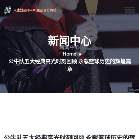
新闻中心
Home
公牛队五大经典高光时刻回顾 永载篮球历史的辉煌篇
章
公牛队五大经典高光时刻回顾 永载篮球历史的辉