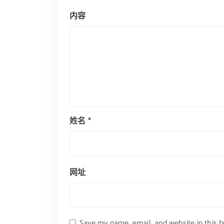
内容
姓名
*
网址
Save my name, email, and website in this 