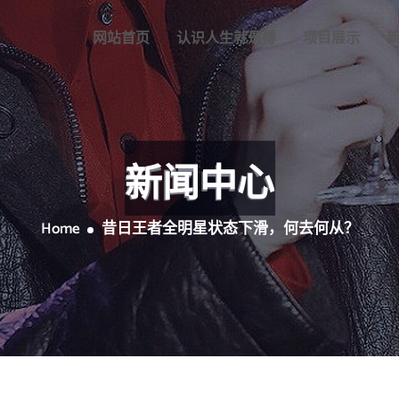
网站首页
认识人生就是搏
项目展示
新闻中心
Home
昔日王者全明星状态下滑，何去何从？