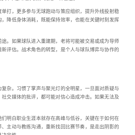
度单打，更多参与无球跑动与策应组织，提升外线投射稳
构，降低身体消耗，既能保持效率，也能在关键时刻发挥
前途。如果球队进入重建期，老将可能被交易或成为导师
重新评估。战术角色的转型，是个人与球队博弈与协作的
为复杂。习惯了掌声与聚光灯的全明星，一旦面对质疑与
、社交媒体的批评，都可能对信心造成冲击。如果无法及
他们明白职业生涯本就存在高峰与低谷，关键在于如何在
节、主动与教练沟通，重新找回比赛节奏，是走出阴影的