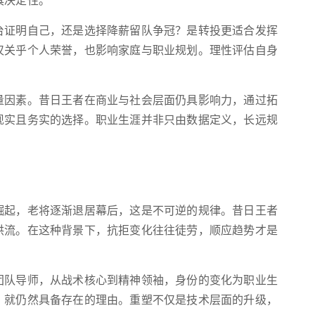
具决定性。
台证明自己，还是选择降薪留队争冠？是转投更适合发挥
仅关乎个人荣誉，也影响家庭与职业规划。理性评估自身
量因素。昔日王者在商业与社会层面仍具影响力，通过拓
现实且务实的选择。职业生涯并非只由数据定义，长远规
崛起，老将逐渐退居幕后，这是不可逆的规律。昔日王者
洪流。在这种背景下，抗拒变化往往徒劳，顺应趋势才是
团队导师，从战术核心到精神领袖，身份的变化为职业生
，就仍然具备存在的理由。重塑不仅是技术层面的升级，