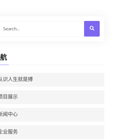
航
认识人生就是搏
项目展示
新闻中心
企业服务