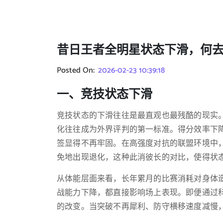
昔日王者全明星状态下滑，何
Posted On:
2026-02-23 10:39:18
一、竞技状态下滑
竞技状态的下滑往往是最直观也最残酷的现实
化往往成为外界评判的第一标准。得分效率下降
签显得不再牢固。在高强度对抗的联盟环境中
免地出现退化，这种此消彼长的对比，使得状
从体能层面来看，长年累月的比赛消耗对身体
战能力下降，都直接影响场上表现。即便通过
的改变。当突破不再犀利、防守横移速度减慢