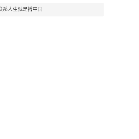
联系人生就是搏中国