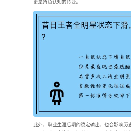
更是角色认知的转变。
此外，职业生涯后期的稳定输出，也会影响历