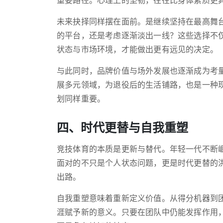
重要路径。心理上的坚韧，往往比身体素质更
未来抉择同样摆在面前。是继续坚持在最高舞
的平台，还是考虑逐渐淡出一线？这些选择不
状态与市场环境，才能做出更有远见的决定。
与此同时，品牌价值与场外发展也逐渐成为考
展多元领域，为退役后的生活铺路，也是一种
划同样重要。
四、时代更替与自我重塑
竞技体育的本质是更新与替代。年轻一代不断
面对的不只是个人状态问题，更是时代更替的
出路。
自我重塑意味着重新定义价值。从得分机器到
涯赋予新的意义。只要在团队中仍能发挥作用